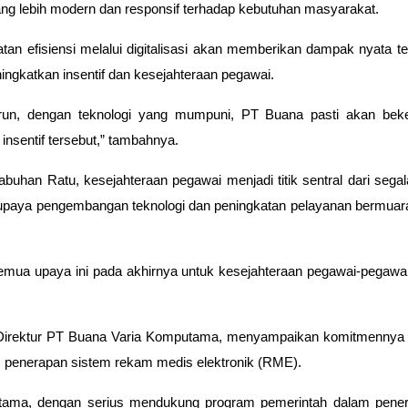
ng lebih modern dan responsif terhadap kebutuhan masyarakat.
tan efisiensi melalui digitalisasi akan memberikan dampak nyata 
ningkatkan
insentif dan kesejahteraan pegawai
.
run, dengan teknologi yang mumpuni, PT Buana pasti akan bek
sentif tersebut,” tambahnya.
uhan Ratu, kesejahteraan pegawai menjadi titik sentral dari segal
upaya pengembangan teknologi dan peningkatan pelayanan bermuara
emua upaya ini pada akhirnya untuk kesejahteraan pegawai-pegaw
 Direktur PT Buana Varia Komputama, menyampaikan komitmennya d
m penerapan sistem
rekam medis elektronik (RME)
.
ama, dengan serius mendukung program pemerintah dalam penera