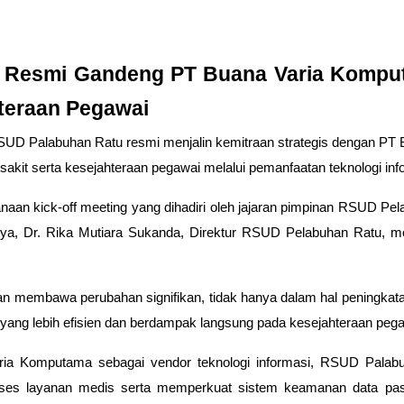
 Resmi Gandeng PT Buana Varia Komput
teraan Pegawai
D Palabuhan Ratu resmi menjalin kemitraan strategis dengan PT
akit serta kesejahteraan pegawai melalui pemanfaatan teknologi info
sanaan
kick-off meeting
yang dihadiri oleh jajaran pimpinan RSUD Pe
nya,
Dr. Rika Mutiara Sukanda
, Direktur RSUD Pelabuhan Ratu, m
an membawa perubahan signifikan, tidak hanya dalam hal peningkatan
ang lebih efisien dan berdampak langsung pada kesejahteraan pegaw
a Komputama sebagai vendor teknologi informasi, RSUD Palabu
es layanan medis serta memperkuat sistem keamanan data pasi