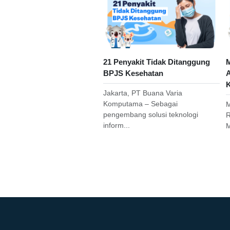
21 Penyakit Tidak Ditanggung
M
BPJS Kesehatan
A
K
Jakarta, PT Buana Varia
Komputama – Sebagai
M
pengembang solusi teknologi
R
inform...
M