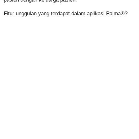
Fitur unggulan yang terdapat dalam aplikasi Palma®?
Konsultasi online dengan dokter dan beberapa dokter
Panggilan darurat ambulans yang terhubung dengan
mitra Rumah Sakit
Belanja obat-obatan dan kebutuhan sehari-hari
Pesan dan tebus resep mudah
Pengingat minum obat