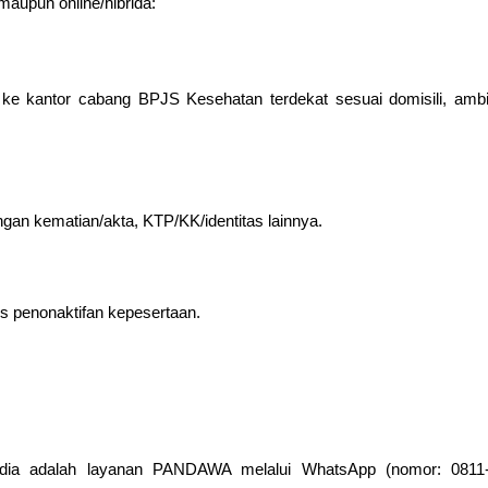
maupun
online/hibrida
:
g ke kantor cabang BPJS Kesehatan terdekat sesuai domisili, am
gan kematian/akta, KTP/KK/identitas lainnya.
s penonaktifan kepesertaan.
edia adalah layanan PANDAWA melalui WhatsApp (nomor: 0811