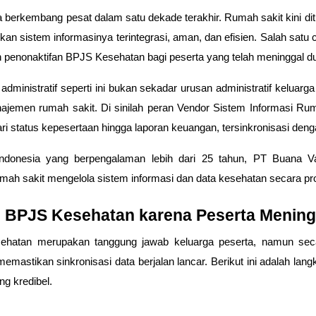
ia berkembang pesat dalam satu dekade terakhir. Rumah sakit kini d
kan sistem informasinya terintegrasi, aman, dan efisien. Salah satu 
h
penonaktifan BPJS Kesehatan bagi peserta yang telah meninggal d
ministratif seperti ini bukan sekadar urusan administratif keluarga
najemen rumah sakit. Di sinilah peran
Vendor Sistem Informasi Ru
i status kepesertaan hingga laporan keuangan, tersinkronisasi deng
ndonesia
yang berpengalaman lebih dari 25 tahun,
PT Buana V
mah sakit mengelola sistem informasi dan data kesehatan secara pro
n BPJS Kesehatan karena Peserta Mening
hatan merupakan tanggung jawab keluarga peserta, namun secar
emastikan sinkronisasi data berjalan lancar. Berikut ini adalah la
g kredibel.