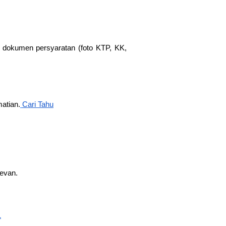
 dokumen persyaratan (foto KTP, KK,
matian.
Cari Tahu
levan.
1