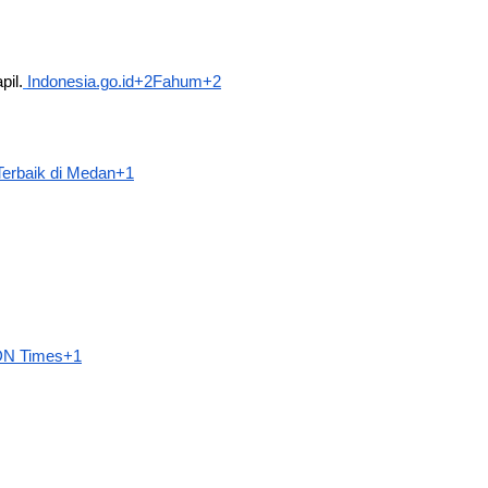
pil.
Indonesia.go.id+2Fahum+2
rbaik di Medan+1
DN Times+1