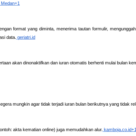
i Medan+1
gan format yang diminta, menerima tautan formulir, mengunggah
asi data.
geriatri.id
sertaan akan dinonaktifkan dan iuran otomatis berhenti mulai bulan ke
gera mungkin agar tidak terjadi iuran bulan berikutnya yang tidak re
 (contoh: akta kematian online) juga memudahkan alur.
kamboja.co.id+